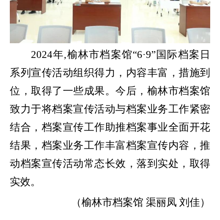
2024
年
,榆林市档案馆
“6
·
9”国际档案日
系列
宣传活动组织得力，内容丰富，措施到
位，取得了一些成果
。
今后
，榆林市档案
馆
致力于将档案宣传活动与档案
业务
工作
紧密
结合，
档案宣传工作助推档案事业全面开花
结果
，
档案业务工作丰富档案宣传内容
，
推
动
档案宣传活动
常态长效，
落到实处，
取得
实效
。
（榆林市档案馆
渠丽凤
刘佳）