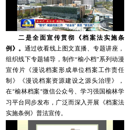
二
是
全面宣传贯彻《档案法实施条
例》。
通过收看线上图文直播、专题讲座，
组织线下专题辅导，
制作
“榆小档”系列动漫
宣传片《漫说档案形成单位档案工作责任
制》《漫说档案资源建设之源头治理》，
在
榆林档案
微信公众号、
学习强国榆林
学
“
”
习
平台
同步
发布
，广泛而深入
开展《档案法
实施条例》普法宣传
。