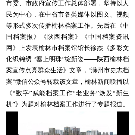
市委、市政府宣传工作总体部署，坚持以人
民为中心，
在
中省市各类媒体以图文
、视频
等
形式多次传播榆林档案工作。
先后
在《中
国档案报》《陕西档案》《中国档案资讯
网》上发表榆林市档案馆馆长徐杰《多彩文
化织锦绣
“塞上明珠”绽新姿——陕西榆林档
案宣传点亮群众生活》文章
，
滁州市史志档
“
案
微信公众号
转载该文章
，
榆林新闻联播
以
”
《
“数字”赋能档案工作“老业务”焕发“新生
机”》
为题对榆林档案工作进行了专题报道
。