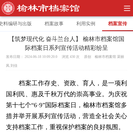
史料编研与出版
档案故事
利用实例
档案宣传
【筑梦现代化 奋斗兰台人】 榆林市档案馆国
际档案日系列宣传活动精彩纷呈
发布日期： 2024-06-18 10:09:20.0 浏览
430
次 原创 榆林市档案馆 渠丽
凤 刘佳
档案工作
存史、资政、育人，是一项利
国利民、惠及千秋万代的崇高事业。
为庆祝
第十七个
“6
·
9”国际档案日，榆林市档案馆多
措并举开展系列宣传活动，
营造全社会关心
支持档案工作，重视保护档案的良好氛围
。